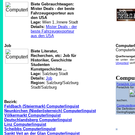
Biete Gebrauchtwagen:
Mister Deals - der beste
Fahrzeugexporteur aus
den USA
Lage:
Wien 1.,Innere Stadt
Details:
Mister Deals - der
beste Fahrzeugexporteur
aus den USA
Job
Computerl
Computerli
Biete Literatur,
Recherchen, etc: Job für
Quellenanga
Historiker, Geschichte
ist unter de
Unported
verf
Studenten
Kunstgeschichte ...
Lage:
Salzburg Stadt
Comput
Details:
Job
Region:
Salzburg/Salzburg
FerialJob Com
Stadt/Salzburg
FerialJob für
suchen.
Bezirk:
Computerling
Feldbach (Steiermark) Computerlinguist
Die Definiti
Neunkirchen (Niederösterreich) Computerlinguist
Geringfügigk
Völkermarkt Computerlinguist
Deutschlandsberg Computerlinguist
Linz Computerlinguist
Scheibbs Computerlinguist
Sankt Veit an der Glan Computerlinguist