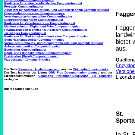
Kaufmann für audiovisuelle Medien Computerlinguist
Forstwirt Computerlinguist
Assistent für Automatisierungs- und Computertechnik Computerlinguist
Faggen
Chemielaborjungwerker Computerlinguist
Verwaltungsfachangestellter Computerlinguist
Elektrogerätefachkraft Computerlinguist
Kaufmann für Verkehrsservice Computerlinguist
Fagge
Medienkaufmann Digital und Print Computerlinguist
Pharmazeutisch-technischer Assistent Computerlinguist
Tierpfleger Computerlinguist
landwi
Kaufmann für Marketingkommunikation Computerlinguist
Steuerfachangestellter Computerlinguist
bietet
Vorpolierer Schmuck- und Kleingeräteherstellung Computerlinguist
Anlagenmechaniker Computerlinguist
aus.
Buchhalter Computerlinguist
Sport- und Fitnesskaufmann Computerlinguist
Drahtzieher (Beruf) Computerlinguist
Quellen
Wasserbauer Computerlinguist
Enzyklo
Die Seite
Kategorie: Ausbildungsberuf
aus der
Wikipedia Enzyklopädie
Versione
Der Text ist unter der Lizenz
GNU Free Documentation License
und der
Lizenzbestimmungen
Commons Attribution-ShareAlike 3.0 Unported
Lizenzb
verfügbar.
Interessantes über Job
St. P
Sporta
In St. 