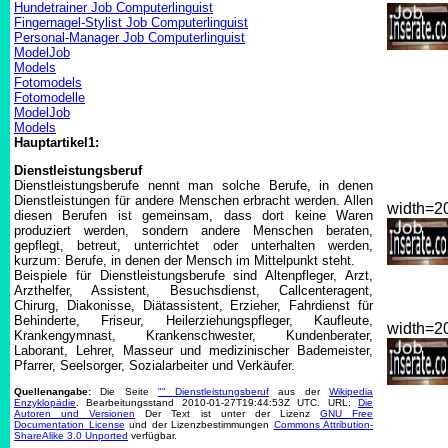
Hundetrainer Job Computerlinguist
Fingernagel-Stylist Job Computerlinguist
Personal-Manager Job Computerlinguist
ModelJob
Models
Fotomodels
Fotomodelle
ModelJob
Models
Hauptartikel1:
Dienstleistungsberuf
Dienstleistungsberufe nennt man solche Berufe, in denen
Dienstleistungen für andere Menschen erbracht werden. Allen
width=
diesen Berufen ist gemeinsam, dass dort keine Waren
produziert werden, sondern andere Menschen beraten,
gepflegt, betreut, unterrichtet oder unterhalten werden,
kurzum: Berufe, in denen der Mensch im Mittelpunkt steht.
Beispiele für Dienstleistungsberufe sind Altenpfleger, Arzt,
Arzthelfer, Assistent, Besuchsdienst, Callcenteragent,
Chirurg, Diakonisse, Diätassistent, Erzieher, Fahrdienst für
Behinderte, Friseur, Heilerziehungspfleger, Kaufleute,
width=
Krankengymnast, Krankenschwester, Kundenberater,
Laborant, Lehrer, Masseur und medizinischer Bademeister,
Pfarrer, Seelsorger, Sozialarbeiter und Verkäufer.
Quellenangabe:
Die Seite
"" Dienstleistungsberuf
aus der
Wikipedia
Enzyklopädie
. Bearbeitungsstand 2010-01-27T19:44:53Z UTC. URL:
Die
Autoren und Versionen
Der Text ist unter der Lizenz
GNU Free
Documentation License
und der Lizenzbestimmungen
Commons Attribution-
ShareAlike 3.0 Unported
verfügbar.