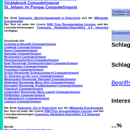
Vöcklabruck Computerlinguist
St. Johann im Pongau Computerlinguist
Praktikum Co
bezahlten un
Die Seite
Kategorie: Bezirkshauptstadt in Österreich
aus der
Wikipedia
Enzyklopädie
Der Text ist unter der Lizenz
GNU Free Documentation License
und der
Lizenzbestimmungen
Commons Attribution-ShareAlike 3.0 Unported
verfügbar.
Einstiegsgeh
...
...
Gemeinde Ort:
Schlag
Schönberg-Neustift Computerlinguist
Lindgrub Computerlinguist
Doren Computerlinguist
Stainztal Computerlinguist
Reichenhag Computerlinguist
Kleinmariazellerforst Computerlinguist
Kogl (Gemeinde Sieghartskirchen) Computerlinguist
Schlag
Heinigstetten Computerlinguist
Fronsburg Computerlinguist
Schön (Gemeinde Schwarzenbach) Computerlinguist
St. Georgen an der Leys Computerlinguist
Wetzelsdorf (Gemeinde Stainztal) Computerlinguist
Begriff
Hinterthal (Gemeinde Maria Alm) Computerlinguist
Ehrendorf (Gemeinde Großdietmanns) Computerlinguist
Tröpolach Computerlinguist
Loitzendorf (Gemeinde Maria Laach) Computerlinguist
Pfaffstetten Computerlinguist
Großmürbisch Computerlinguist
Intere
Lipizach Computerlinguist
Die Seite
Kategorie: Ort in Österreich
aus der
Wikipedia Enzyklopädie
Der Text ist unter der Lizenz
GNU Free Documentation License
und der
Lizenzbestimmungen
Commons Attribution-ShareAlike 3.0 Unported
verfügbar.
...%
Berufe:
Physiotherapeut Computerlinguist