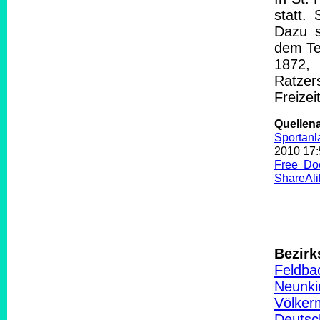
statt.
Dazu s
dem Ten
1872,
Ratze
Freize
Quelle
Sportanl
2010 17
Free Do
ShareAli
Bezirk
Feldba
Neunki
Völker
Deutsc