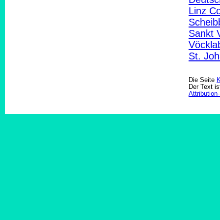
Linz C
Scheib
Sankt 
Vöckla
St. Jo
Die Seite
K
Der Text is
Attributio