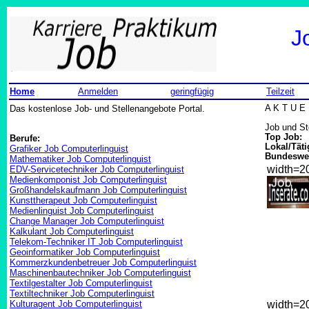
J
Home
Anmelden
geringfügig
Teilzeit
Das kostenlose Job- und Stellenangebote Portal.
A K T U E 
Job und St
Top Job:
Berufe:
Lokal/Täti
Grafiker Job Computerlinguist
Bundeswei
Mathematiker Job Computerlinguist
width=
EDV-Servicetechniker Job Computerlinguist
Medienkomponist Job Computerlinguist
Großhandelskaufmann Job Computerlinguist
Kunsttherapeut Job Computerlinguist
Medienlinguist Job Computerlinguist
Change Manager Job Computerlinguist
Kalkulant Job Computerlinguist
Telekom-Techniker IT Job Computerlinguist
Geoinformatiker Job Computerlinguist
Kommerzkundenbetreuer Job Computerlinguist
Maschinenbautechniker Job Computerlinguist
Textilgestalter Job Computerlinguist
Textiltechniker Job Computerlinguist
Kulturagent Job Computerlinguist
width=