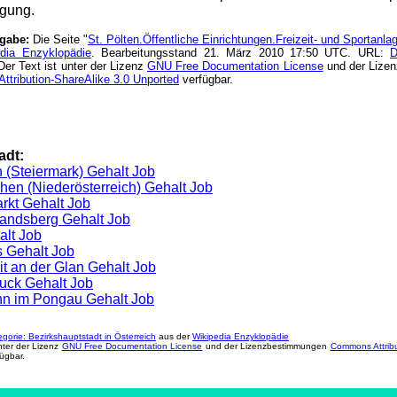
ügung.
ngabe:
Die Seite "
St. Pölten.Öffentliche Einrichtungen.Freizeit- und Sportanla
dia Enzyklopädie
. Bearbeitungsstand 21. März 2010 17:50 UTC. URL:
D
er Text ist unter der Lizenz
GNU Free Documentation License
und der Lize
tribution-ShareAlike 3.0 Unported
verfügbar.
adt:
 (Steiermark) Gehalt Job
hen (Niederösterreich) Gehalt Job
rkt Gehalt Job
andsberg Gehalt Job
alt Job
 Gehalt Job
it an der Glan Gehalt Job
uck Gehalt Job
nn im Pongau Gehalt Job
gorie: Bezirkshauptstadt in Österreich
aus der
Wikipedia Enzyklopädie
unter der Lizenz
GNU Free Documentation License
und der Lizenzbestimmungen
Commons Attribu
ügbar.