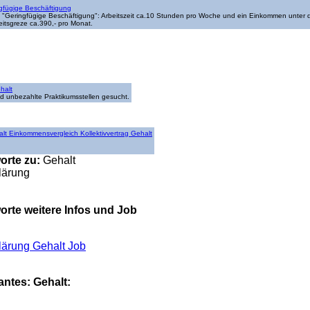
gfügige Beschäftigung
on "Geringfügige Beschäftigung": Arbeitszeit ca.10 Stunden pro Woche und ein Einkommen unter 
eitsgreze ca.390,- pro Monat.
halt
d unbezahlte Praktikumsstellen gesucht.
alt Einkommensvergleich Kollektivvertrag Gehalt
orte zu:
Gehalt
klärung
rte weitere Infos und Job
klärung Gehalt Job
antes: Gehalt: