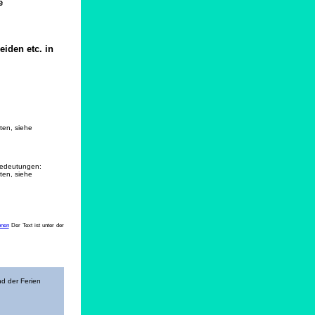
e
iden etc. in
ten, siehe
 Bedeutungen:
ten, siehe
onen
Der Text ist unter der
nd der Ferien