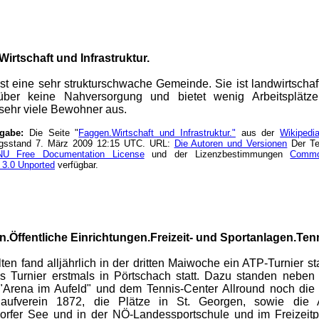
irtschaft und Infrastruktur.
st eine sehr strukturschwache Gemeinde. Sie ist landwirtschaft
 über keine Nahversorgung und bietet wenig Arbeitsplät
sehr viele Bewohner aus.
ngabe:
Die Seite "
Faggen.Wirtschaft und Infrastruktur."
aus der
Wikipedi
ngsstand 7. März 2009 12:15 UTC. URL:
Die Autoren und Versionen
Der Tex
U Free Documentation License
und der Lizenzbestimmungen
Common
 3.0 Unported
verfügbar.
en.Öffentliche Einrichtungen.Freizeit- und Sportanlagen.Ten
lten fand alljährlich in der dritten Maiwoche ein ATP-Turnier st
as Turnier erstmals in Pörtschach statt. Dazu standen neben
"Arena im Aufeld" und dem Tennis-Center Allround noch die 
laufverein 1872, die Plätze in St. Georgen, sowie die
orfer See und in der NÖ-Landessportschule und im Freizeit