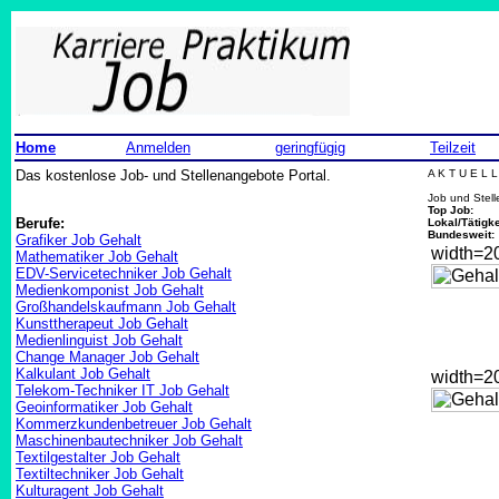
Home
Anmelden
geringfügig
Teilzeit
Das kostenlose Job- und Stellenangebote Portal.
A K T U E L 
Job und Stel
Top Job:
Berufe:
Lokal/Tätigke
Bundesweit:
Grafiker Job Gehalt
width=
Mathematiker Job Gehalt
EDV-Servicetechniker Job Gehalt
Medienkomponist Job Gehalt
Großhandelskaufmann Job Gehalt
Kunsttherapeut Job Gehalt
Medienlinguist Job Gehalt
Change Manager Job Gehalt
Kalkulant Job Gehalt
width=
Telekom-Techniker IT Job Gehalt
Geoinformatiker Job Gehalt
Kommerzkundenbetreuer Job Gehalt
Maschinenbautechniker Job Gehalt
Textilgestalter Job Gehalt
Textiltechniker Job Gehalt
Kulturagent Job Gehalt