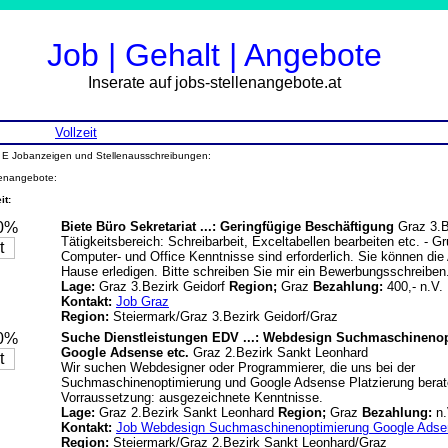
Job | Gehalt | Angebote
Inserate auf jobs-stellenangebote.at
Vollzeit
L E Jobanzeigen und Stellenausschreibungen:
lenangebote:
it:
20%
Biete Büro Sekretariat ...: Geringfügige Beschäftigung
Graz 3.B
Tätigkeitsbereich: Schreibarbeit, Exceltabellen bearbeiten etc. - 
Computer- und Office Kenntnisse sind erforderlich. Sie können die 
Hause erledigen. Bitte schreiben Sie mir ein Bewerbungsschreiben
Lage:
Graz 3.Bezirk Geidorf
Region;
Graz
Bezahlung:
400,- n.V.
Kontakt:
Job Graz
Region:
Steiermark/Graz 3.Bezirk Geidorf/Graz
20%
Suche Dienstleistungen EDV ...: Webdesign Suchmaschineno
Google Adsense etc.
Graz 2.Bezirk Sankt Leonhard
Wir suchen Webdesigner oder Programmierer, die uns bei der
Suchmaschinenoptimierung und Google Adsense Platzierung berat
Vorraussetzung: ausgezeichnete Kenntnisse.
Lage:
Graz 2.Bezirk Sankt Leonhard
Region;
Graz
Bezahlung:
n.
Kontakt:
Job Webdesign Suchmaschinenoptimierung Google Adsen
Region:
Steiermark/Graz 2.Bezirk Sankt Leonhard/Graz