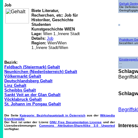
Gehalt Gerin
Job
Die Definiti
Biete Literatur,
Geringfügigk
Recherchen, etc: Job für
Historiker, Geschichte
Studenten
Kunstgeschichte WIEN
Lage:
Wien 1.,Innere Stadt
Details:
Job
Praktikum Ge
Region:
Wien/Wien
bezahlten un
1.,Innere Stadt/Wien
Einstiegsgeh
Bezirk:
...
...
Feldbach (Steiermark) Gehalt
Schlagw
Neunkirchen (Niederösterreich) Gehalt
Völkermarkt Gehalt
Begriffs
Deutschlandsberg Gehalt
Linz Gehalt
Scheibbs Gehalt
Schlagwo
Sankt Veit an der Glan Gehalt
Vöcklabruck Gehalt
St. Johann im Pongau Gehalt
Begriffs
Die Seite
Kategorie: Bezirkshauptstadt in Österreich
aus der
Wikipedia
Enzyklopädie
Der Text ist unter der Lizenz
GNU Free Documentation License
und der
Interess
Lizenzbestimmungen
Commons Attribution-ShareAlike 3.0 Unported
verfügbar.