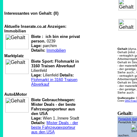
Interessantes von Gehalt: (II)
Aktuelle Inserate.co.at Anzeigen:
Immobilien
Biete : ich bin eine privat
person.
0239
Lage:
parchim
Gehalt
(dyna.
Details:
Immobilien
Gehalt (mhd. 
Marktplatz
- vertraglich
Arbeitsentgelt
Biete Sport: Flohmarkt in
Gehalt im Si
3160 Traisen Abverkauf
- der materiel
- der geistige
Lilienfeld
Siehe auch:, 
Lage:
Lilienfeld
Details:
- vertraglich
Flohmarkt in 3160 Traisen
Arbeitsentgelt
Gehalt im Si
Abverkauf
- der materiel
- der geistige
Siehe auch:
Auto&Motor
Quellenangabe:
Biete Gebrauchtwagen:
Lizenz
GNU Free D
Mister Deals - der beste
Fahrzeugexporteur aus
Gehalt:
den USA
Lage:
Wien 1.,Innere Stadt
FerialJob Ge
Details:
Mister Deals - der
FerialJob für
beste Fahrzeugexporteur
aus den USA
suchen.