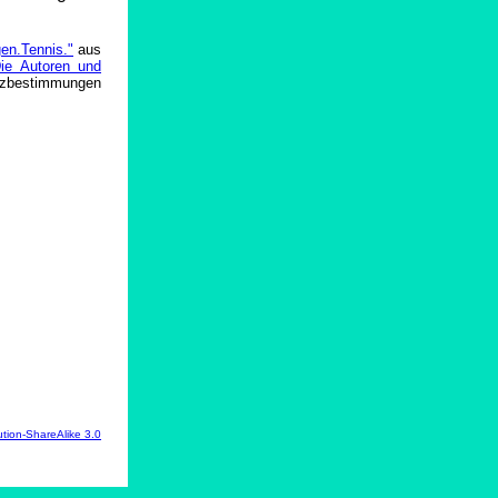
gen.Tennis."
aus
ie Autoren und
nzbestimmungen
tion-ShareAlike 3.0