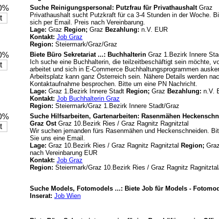
20%
Suche Reinigungspersonal: Putzfrau für Privathaushalt
Graz
Privathaushalt sucht Putzkraft für ca 3-4 Stunden in der Woche. B
sich per Email. Preis nach Vereinbarung.
Lage:
Graz
Region;
Graz
Bezahlung:
n.V. EUR
Kontakt:
Job Graz
Region:
Steiermark/Graz/Graz
20%
Biete Büro Sekretariat ...: Buchhalterin
Graz 1.Bezirk Innere Sta
Ich suche eine Buchhalterin, die teilzeitbeschäftigt sein möchte, 
arbeitet und sich in E-Commerce Buchhaltungsprogrammen ausken
Arbeitsplatz kann ganz Österreich sein. Nähere Details werden na
Kontaktaufnahme besprochen. Bitte um eine PN Nachricht.
Lage:
Graz 1.Bezirk Innere Stadt
Region;
Graz
Bezahlung:
n.V.
Kontakt:
Job Buchhalterin Graz
Region:
Steiermark/Graz 1.Bezirk Innere Stadt/Graz
20%
Suche Hilfsarbeiten, Gartenarbeiten: Rasenmähen Heckenschne
Graz Ost
Graz 10.Bezirk Ries / Graz Ragnitz Ragnitztal
Wir suchen jemanden fürs Rasenmähen und Heckenschneiden. Bit
Sie uns eine Email.
Lage:
Graz 10.Bezirk Ries / Graz Ragnitz Ragnitztal
Region;
Gra
nach Vereinbarung EUR
Kontakt:
Job Graz
Region:
Steiermark/Graz 10.Bezirk Ries / Graz Ragnitz Ragnitzta
Suche Models, Fotomodels ...: Biete Job für Models - Fotomo
Inserat:
Job Wien