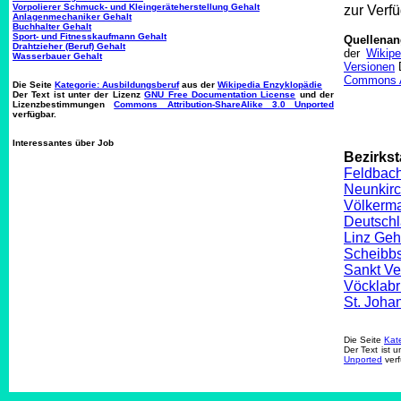
Vorpolierer Schmuck- und Kleingeräteherstellung Gehalt
zur Verf
Anlagenmechaniker Gehalt
Buchhalter Gehalt
Sport- und Fitnesskaufmann Gehalt
Quellena
Drahtzieher (Beruf) Gehalt
der
Wikipe
Wasserbauer Gehalt
Versionen
D
Commons At
Die Seite
Kategorie: Ausbildungsberuf
aus der
Wikipedia Enzyklopädie
Der Text ist unter der Lizenz
GNU Free Documentation License
und der
Lizenzbestimmungen
Commons Attribution-ShareAlike 3.0 Unported
verfügbar.
Interessantes über Job
Bezirkst
Feldbach
Neunkirc
Völkerma
Deutschl
Linz Geh
Scheibbs
Sankt Ve
Vöcklabr
St. Joha
Die Seite
Kate
Der Text ist 
Unported
verf