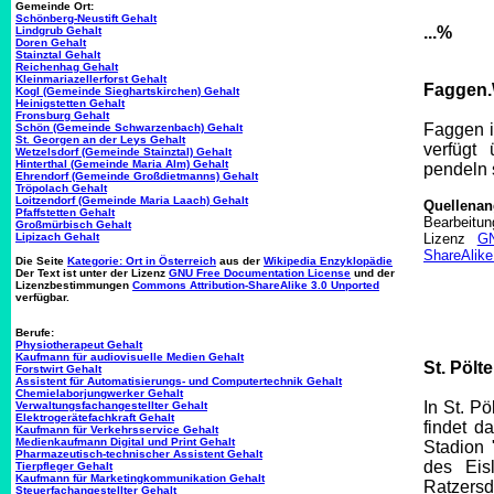
Gemeinde Ort:
Schönberg-Neustift Gehalt
...%
Lindgrub Gehalt
Doren Gehalt
Stainztal Gehalt
Reichenhag Gehalt
Kleinmariazellerforst Gehalt
Faggen.W
Kogl (Gemeinde Sieghartskirchen) Gehalt
Heinigstetten Gehalt
Fronsburg Gehalt
Faggen i
Schön (Gemeinde Schwarzenbach) Gehalt
St. Georgen an der Leys Gehalt
verfügt
Wetzelsdorf (Gemeinde Stainztal) Gehalt
Hinterthal (Gemeinde Maria Alm) Gehalt
pendeln 
Ehrendorf (Gemeinde Großdietmanns) Gehalt
Tröpolach Gehalt
Loitzendorf (Gemeinde Maria Laach) Gehalt
Quellena
Pfaffstetten Gehalt
Bearbeitu
Großmürbisch Gehalt
Lipizach Gehalt
Lizenz
GN
ShareAlike
Die Seite
Kategorie: Ort in Österreich
aus der
Wikipedia Enzyklopädie
Der Text ist unter der Lizenz
GNU Free Documentation License
und der
Lizenzbestimmungen
Commons Attribution-ShareAlike 3.0 Unported
verfügbar.
Berufe:
Physiotherapeut Gehalt
Kaufmann für audiovisuelle Medien Gehalt
St. Pölt
Forstwirt Gehalt
Assistent für Automatisierungs- und Computertechnik Gehalt
Chemielaborjungwerker Gehalt
In St. Pö
Verwaltungsfachangestellter Gehalt
Elektrogerätefachkraft Gehalt
findet d
Kaufmann für Verkehrsservice Gehalt
Medienkaufmann Digital und Print Gehalt
Stadion 
Pharmazeutisch-technischer Assistent Gehalt
des Eis
Tierpfleger Gehalt
Kaufmann für Marketingkommunikation Gehalt
Ratzersd
Steuerfachangestellter Gehalt