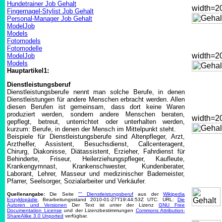
Hundetrainer Job Gehalt
width=
Fingernagel-Stylist Job Gehalt
Personal-Manager Job Gehalt
ModelJob
Models
Fotomodels
Fotomodelle
width=
ModelJob
Models
Hauptartikel1:
Dienstleistungsberuf
Dienstleistungsberufe nennt man solche Berufe, in denen
Dienstleistungen für andere Menschen erbracht werden. Allen
diesen Berufen ist gemeinsam, dass dort keine Waren
produziert werden, sondern andere Menschen beraten,
width=
gepflegt, betreut, unterrichtet oder unterhalten werden,
kurzum: Berufe, in denen der Mensch im Mittelpunkt steht.
Beispiele für Dienstleistungsberufe sind Altenpfleger, Arzt,
Arzthelfer, Assistent, Besuchsdienst, Callcenteragent,
Chirurg, Diakonisse, Diätassistent, Erzieher, Fahrdienst für
Behinderte, Friseur, Heilerziehungspfleger, Kaufleute,
Krankengymnast, Krankenschwester, Kundenberater,
Laborant, Lehrer, Masseur und medizinischer Bademeister,
Pfarrer, Seelsorger, Sozialarbeiter und Verkäufer.
Quellenangabe:
Die Seite
"" Dienstleistungsberuf
aus der
Wikipedia
Enzyklopädie
. Bearbeitungsstand 2010-01-27T19:44:53Z UTC. URL:
Die
Autoren und Versionen
Der Text ist unter der Lizenz
GNU Free
Documentation License
und der Lizenzbestimmungen
Commons Attribution-
ShareAlike 3.0 Unported
verfügbar.