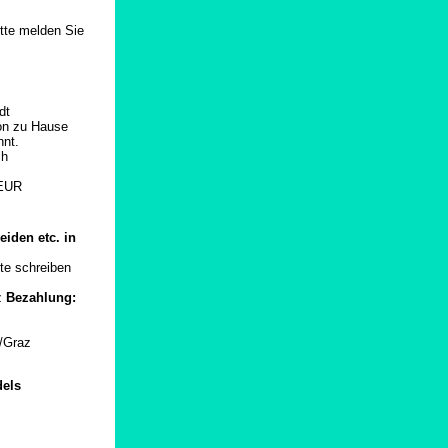
itte melden Sie
dt
von zu Hause
nt.
ch
 EUR
iden etc. in
te schreiben
z
Bezahlung:
l/Graz
dels