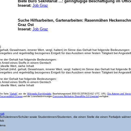
Biete Büro Sekretariat ...: geringfügige Beschäftigung im Offic
Inserat:
Job Graz
Suche Hilfsarbeiten, Gartenarbeiten: Rasenmähen Heckenschne
Graz Ost
Inserat:
Job Graz
)
gehalt‚ Gewahrsam, innerer Wert, vergl. halten) im Sinne das Gehalt hat folgende Bedeutungen:
 geregeltes und regelmäßig bezogenes Entgelt für das Ausüben einer festen Tätigkeit bei Angestell
nne der Gehalt hat folgende Bedeutungen:
le Anteil eines Stoffs in einem Gemisch
, ideelle Wert, siehe Inhalt
Gehalt (mhd. gehalt‚ Gewahrsam, innerer Wert, vergl. halten) im Sinne das Gehalt hat folgende
 geregeltes und regelmäßig bezogenes Entgelt für das Ausüben einer festen Tätigkeit bei Angestell
nne der Gehalt hat folgende Bedeutungen:
le Anteil eines Stoffs in einem Gemisch
, ideelle Wert, siehe Inhalt
Die Seite
"Gehalt"
aus der
Wikipedia Enzyklopädie
. Bearbeitungsstand 2010-03-23T09:22:41Z UTC. URL:
Die Autoren und Versi
ocumentation License
und der Lizenzbestimmungen
Commons Attribution-ShareAlike 3.0 Unported
verfügbar.
halt
 Schülerinnen/Schüler sowie Studentinnen/Studenten, die einen Stelle die einen Ferlialjob währe