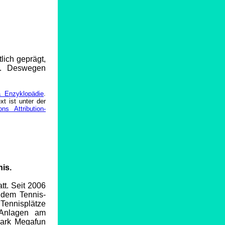
lich geprägt,
ze. Deswegen
a Enzyklopädie
.
t ist unter der
s Attribution-
nis.
att. Seit 2006
 dem Tennis-
Tennisplätze
 Anlagen am
park Megafun