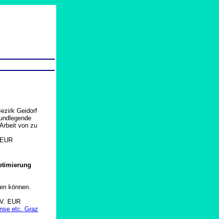
ezirk Geidorf
Grundlegende
Arbeit von zu
.
 EUR
ptimierung
en können.
V. EUR
se etc. Graz