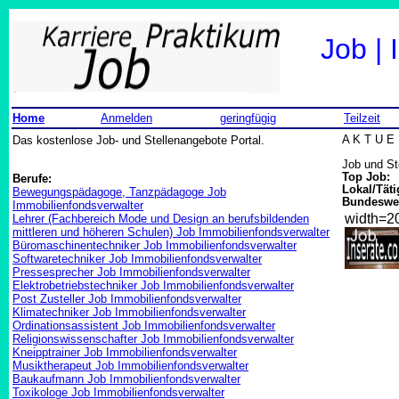
Job |
Home
Anmelden
geringfügig
Teilzeit
Das kostenlose Job- und Stellenangebote Portal.
A K T U E 
Job und St
Top Job:
Berufe:
Lokal/Täti
Bewegungspädagoge, Tanzpädagoge Job
Bundeswei
Immobilienfondsverwalter
width=
Lehrer (Fachbereich Mode und Design an berufsbildenden
mittleren und höheren Schulen) Job Immobilienfondsverwalter
Büromaschinentechniker Job Immobilienfondsverwalter
Softwaretechniker Job Immobilienfondsverwalter
Pressesprecher Job Immobilienfondsverwalter
Elektrobetriebstechniker Job Immobilienfondsverwalter
Post Zusteller Job Immobilienfondsverwalter
Klimatechniker Job Immobilienfondsverwalter
Ordinationsassistent Job Immobilienfondsverwalter
Religionswissenschafter Job Immobilienfondsverwalter
Kneipptrainer Job Immobilienfondsverwalter
Musiktherapeut Job Immobilienfondsverwalter
Baukaufmann Job Immobilienfondsverwalter
Toxikologe Job Immobilienfondsverwalter