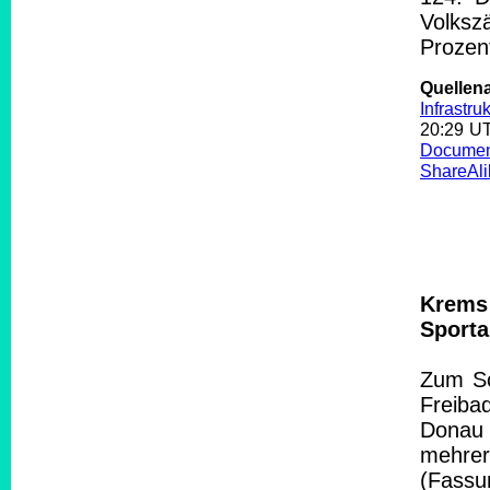
Volksz
Prozen
Quelle
Infrastruk
20:29 U
Documen
ShareAli
Krems 
Sporta
Zum Sc
Freibad
Donau 
mehrer
(Fass