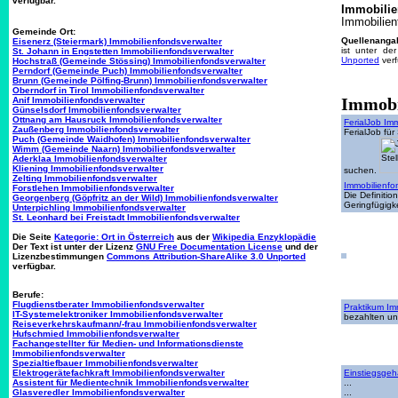
verfügbar.
Immobilie
Immobilien
Gemeinde Ort:
Quellenanga
Eisenerz (Steiermark) Immobilienfondsverwalter
ist unter de
St. Johann in Engstetten Immobilienfondsverwalter
Unported
verf
Hochstraß (Gemeinde Stössing) Immobilienfondsverwalter
Perndorf (Gemeinde Puch) Immobilienfondsverwalter
Brunn (Gemeinde Pölfing-Brunn) Immobilienfondsverwalter
Oberndorf in Tirol Immobilienfondsverwalter
Immobi
Anif Immobilienfondsverwalter
Günselsdorf Immobilienfondsverwalter
Ottnang am Hausruck Immobilienfondsverwalter
FerialJob Im
Zaußenberg Immobilienfondsverwalter
FerialJob für
Puch (Gemeinde Waidhofen) Immobilienfondsverwalter
Wimm (Gemeinde Naarn) Immobilienfondsverwalter
Aderklaa Immobilienfondsverwalter
Kliening Immobilienfondsverwalter
suchen.
Zelting Immobilienfondsverwalter
Immobilienfo
Forstlehen Immobilienfondsverwalter
Die Definiti
Georgenberg (Göpfritz an der Wild) Immobilienfondsverwalter
Geringfügigk
Unterpichling Immobilienfondsverwalter
St. Leonhard bei Freistadt Immobilienfondsverwalter
Die Seite
Kategorie: Ort in Österreich
aus der
Wikipedia Enzyklopädie
Der Text ist unter der Lizenz
GNU Free Documentation License
und der
Lizenzbestimmungen
Commons Attribution-ShareAlike 3.0 Unported
verfügbar.
Berufe:
Flugdienstberater Immobilienfondsverwalter
Praktikum Im
IT-Systemelektroniker Immobilienfondsverwalter
bezahlten un
Reiseverkehrskaufmann/-frau Immobilienfondsverwalter
Hufschmied Immobilienfondsverwalter
Fachangestellter für Medien- und Informationsdienste
Immobilienfondsverwalter
Spezialtiefbauer Immobilienfondsverwalter
Elektrogerätefachkraft Immobilienfondsverwalter
Einstiegsgeh
Assistent für Medientechnik Immobilienfondsverwalter
...
Glasveredler Immobilienfondsverwalter
...