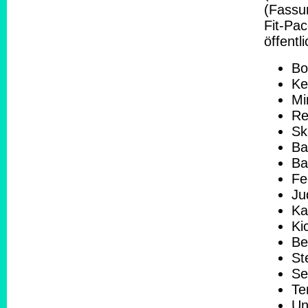
(Fassu
Fit-Pa
öffent
Bo
Ke
Mi
Re
Sk
Ba
Ba
Fe
Ju
Ka
Ki
Be
St
Se
Te
Un