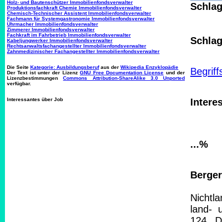
Holz- und Bautenschützer Immobilienfondsverwalter
Schlag
Produktionsfachkraft Chemie Immobilienfondsverwalter
Chemisch-Technischer Assistent Immobilienfondsverwalter
Fachmann für Systemgastronomie Immobilienfondsverwalter
Uhrmacher Immobilienfondsverwalter
Zimmerer Immobilienfondsverwalter
Fachkraft im Fahrbetrieb Immobilienfondsverwalter
Schlag
Kabeljungwerker Immobilienfondsverwalter
Rechtsanwaltsfachangestellter Immobilienfondsverwalter
Zahnmedizinischer Fachangestellter Immobilienfondsverwalter
Die Seite
Kategorie: Ausbildungsberuf
aus der
Wikipedia Enzyklopädie
Begrif
Der Text ist unter der Lizenz
GNU Free Documentation License
und der
Lizenzbestimmungen
Commons Attribution-ShareAlike 3.0 Unported
verfügbar.
Interessantes über Job
Intere
...%
Berger
Nichtl
land- 
124. D