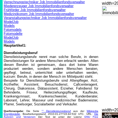
Verrechnungstechniker Job Immobilienfondsverwalter
width=
Miedererzeuger Job Immobilienfondsverwalter
Frühförder Job Immobilienfondsverwalter
Medizinökonom Job Immobilienfondsverwalter
Veranstaltungstechniker Job Immobilienfondsverwalter
ModelJob
Models
Fotomodels
Fotomodelle
ModelJob
Models
Hauptartikel1:
Dienstleistungsberuf
Dienstleistungsberufe nennt man solche Berufe, in denen
Dienstleistungen für andere Menschen erbracht werden. Allen
diesen Berufen ist gemeinsam, dass dort keine Waren
produziert werden, sondern andere Menschen beraten,
gepflegt, betreut, unterrichtet oder unterhalten werden,
kurzum: Berufe, in denen der Mensch im Mittelpunkt steht.
Beispiele für Dienstleistungsberufe sind Altenpfleger, Arzt,
Arzthelfer, Assistent, Besuchsdienst, Callcenteragent,
Chirurg, Diakonisse, Diätassistent, Erzieher, Fahrdienst für
Behinderte, Friseur, Heilerziehungspfleger, Kaufleute,
Krankengymnast, Krankenschwester, Kundenberater,
Laborant, Lehrer, Masseur und medizinischer Bademeister,
Pfarrer, Seelsorger, Sozialarbeiter und Verkäufer.
width=
Quellenangabe:
Die Seite
"" Dienstleistungsberuf
aus der
Wikipedia
Enzyklopädie
. Bearbeitungsstand 2010-01-27T19:44:53Z UTC. URL:
Die
Autoren und Versionen
Der Text ist unter der Lizenz
GNU Free