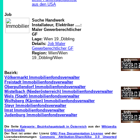
aus den USA
Job
Suche Handwerk
Installateur, Elektriker ....:
Maler Gewerberechtlicher
GF
Lage:
Wien 19.,Döbling
Details:
Job Maler
Gewerberechtlicher GF
Region:
Wien/Wien
19.,Döbling/Wien
Bezirk:
Völkermarkt Immobilienfondsverwalter
Freistadt Immobilienfondsverwalter
Oberpullendorf Immobilienfondsverwalter
Mistelbach (Niederösterreich) Immobilienfondsverwalter
Wels (Stadt) Immobilienfondsverwalter
Wolfsberg (Kärnten) Immobilienfondsverwalter
Steyr Immobilienfondsverwalter
Imst Immobilienfondsverwalter
Judenburg Immobilienfondsverwalter
Die Seite
Kategorie: Bezirkshauptstadt in Österreich
aus der
Wikipedia
Enzyklopädie
Der Text ist unter der Lizenz
GNU Free Documentation License
und der
Lizenzbestimmungen
Commons Attribution-ShareAlike 3.0 Unported