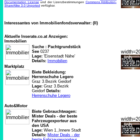
Documentation License
und der Lizenzbestimmungen
Commons Attribution-
ShareAlike 3.0 Unported
verfügbar.
Interessantes von Immobilienfondsverwalter: (II)
Aktuelle Inserate.co.at Anzeigen:
Immobilien
Suche : Pachtgrundstück
See
0237
width=
Lage:
'Eisenstadt Nähe'
Details:
Immobilien
Marktplatz
Biete Bekleidung:
Herrenschuhe Legero
Graz 3.Bezirk Geidorf
Lage:
Graz 3.Bezirk
Geidorf
Details:
Herrenschuhe Legero
Auto&Motor
Biete Gebrauchtwagen:
Mister Deals - der beste
width=
Fahrzeugexporteur aus
den USA
Lage:
Wien 1.,Innere Stadt
Details:
Mister Deals - der
beste Fahrzeugexporteur