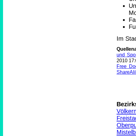
Un
Mo
Fa
Fu
Im Stad
Quellen
und Spor
2010 17
Free Do
ShareAli
Bezirk
Völker
Freist
Oberpu
Mistel