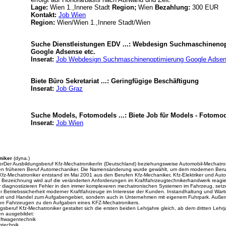
Lage:
Wien 1.,Innere Stadt
Region;
Wien
Bezahlung:
300 EUR
Kontakt:
Job Wien
Region:
Wien/Wien 1.,Innere Stadt/Wien
Suche Dienstleistungen EDV ...: Webdesign Suchmaschineno
Google Adsense etc.
Inserat:
Job Webdesign Suchmaschinenoptimierung Google Adsen
Biete Büro Sekretariat ...: Geringfügige Beschäftigung
Inserat:
Job Graz
Suche Models, Fotomodels ...: Biete Job für Models - Fotomo
Inserat:
Job Wien
niker
(dyna.)
rDer Ausbildungsberuf Kfz-Mechatroniker/in (Deutschland) beziehungsweise Automobil-Mechatron
en früheren Beruf Automechaniker. Die Namensänderung wurde gewählt, um dem modernen Beruf
fz-Mechatroniker entstand im Mai 2001 aus den Berufen Kfz-Mechaniker, Kfz-Elektriker und Aut
 Bezeichnung wird auf die veränderten Anforderungen im Kraftfahrzeugtechnikerhandwerk reagier
 diagnostizieren Fehler in den immer komplexeren mechatronischen Systemen im Fahrzeug, setz
r Betriebssicherheit moderner Kraftfahrzeuge im Interesse der Kunden. Instandhaltung und Wart
tatt und Handel zum Aufgabengebiet, sondern auch in Unternehmen mit eigenem Fuhrpark. Auße
on Fahrzeugen zu den Aufgaben eines KFZ-Mechatronikers.
sberuf Kfz-Mechatroniker gestaltet sich die ersten beiden Lehrjahre gleich, ab dem dritten Lehrjah
n ausgebildet:
aftwagentechnik
gtechnik