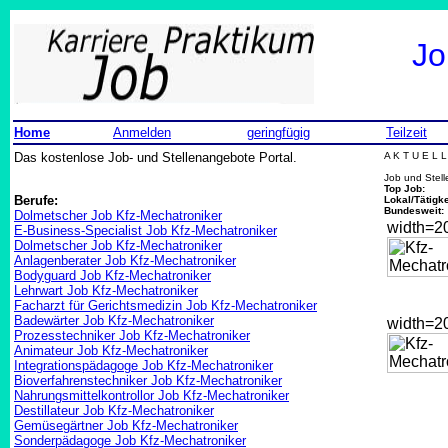
Jo
Home
Anmelden
geringfügig
Teilzeit
Das kostenlose Job- und Stellenangebote Portal.
A K T U E L 
Job und Stel
Top Job:
Berufe:
Lokal/Tätigke
Bundesweit:
Dolmetscher Job Kfz-Mechatroniker
width=
E-Business-Specialist Job Kfz-Mechatroniker
Dolmetscher Job Kfz-Mechatroniker
Anlagenberater Job Kfz-Mechatroniker
Bodyguard Job Kfz-Mechatroniker
Lehrwart Job Kfz-Mechatroniker
Facharzt für Gerichtsmedizin Job Kfz-Mechatroniker
Badewärter Job Kfz-Mechatroniker
width=
Prozesstechniker Job Kfz-Mechatroniker
Animateur Job Kfz-Mechatroniker
Integrationspädagoge Job Kfz-Mechatroniker
Bioverfahrenstechniker Job Kfz-Mechatroniker
Nahrungsmittelkontrollor Job Kfz-Mechatroniker
Destillateur Job Kfz-Mechatroniker
Gemüsegärtner Job Kfz-Mechatroniker
Sonderpädagoge Job Kfz-Mechatroniker