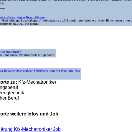
niker Geringfügige Beschäftigung
on "Geringfügige Beschäftigung": Arbeitszeit ca.10 Stunden pro Woche und ein Einkommen unter 
eitsgreze ca.390,- pro Monat.
z-Mechatroniker
d unbezahlte Praktikumsstellen gesucht.
alt Einkommensvergleich Kollektivvertrag Kfz-Mechatroniker
orte zu:
Kfz-Mechatroniker
ngsberuf
rzeugtechnik
her Beruf
rte weitere Infos und Job
klärung Kfz-Mechatroniker Job