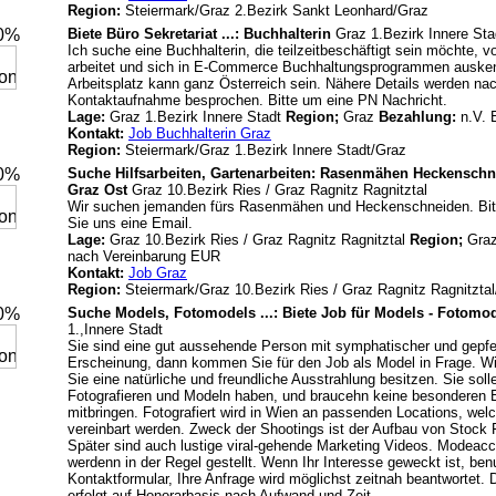
Region:
Steiermark/Graz 2.Bezirk Sankt Leonhard/Graz
20%
Biete Büro Sekretariat ...: Buchhalterin
Graz 1.Bezirk Innere Sta
Ich suche eine Buchhalterin, die teilzeitbeschäftigt sein möchte, 
arbeitet und sich in E-Commerce Buchhaltungsprogrammen ausken
Arbeitsplatz kann ganz Österreich sein. Nähere Details werden na
Kontaktaufnahme besprochen. Bitte um eine PN Nachricht.
Lage:
Graz 1.Bezirk Innere Stadt
Region;
Graz
Bezahlung:
n.V.
Kontakt:
Job Buchhalterin Graz
Region:
Steiermark/Graz 1.Bezirk Innere Stadt/Graz
20%
Suche Hilfsarbeiten, Gartenarbeiten: Rasenmähen Heckenschne
Graz Ost
Graz 10.Bezirk Ries / Graz Ragnitz Ragnitztal
Wir suchen jemanden fürs Rasenmähen und Heckenschneiden. Bit
Sie uns eine Email.
Lage:
Graz 10.Bezirk Ries / Graz Ragnitz Ragnitztal
Region;
Gra
nach Vereinbarung EUR
Kontakt:
Job Graz
Region:
Steiermark/Graz 10.Bezirk Ries / Graz Ragnitz Ragnitzta
20%
Suche Models, Fotomodels ...: Biete Job für Models - Fotomo
1.,Innere Stadt
Sie sind eine gut aussehende Person mit symphatischer und gepfe
Erscheinung, dann kommen Sie für den Job als Model in Frage. Wic
Sie eine natürliche und freundliche Ausstrahlung besitzen. Sie so
Fotografieren und Modeln haben, und braucehn keine besonderen 
mitbringen. Fotografiert wird in Wien an passenden Locations, wel
vereinbart werden. Zweck der Shootings ist der Aufbau von Stock 
Später sind auch lustige viral-gehende Marketing Videos. Modeac
werdenn in der Regel gestellt. Wenn Ihr Interesse geweckt ist, be
Kontaktformular, Ihre Anfrage wird möglichst zeitnah beantwortet.
erfolgt auf Honorarbasis nach Aufwand und Zeit.