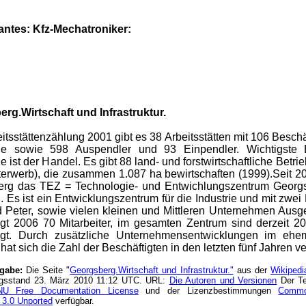
antes: Kfz-Mechatroniker:
rg.Wirtschaft und Infrastruktur.
itsstättenzählung 2001 gibt es 38 Arbeitsstätten mit 106 Beschäf
e sowie 598 Auspendler und 93 Einpendler. Wichtigste 
ist der Handel. Es gibt 88 land- und forstwirtschaftliche Betri
erwerb), die zusammen 1.087 ha bewirtschaften (1999).Seit 20
rg das TEZ = Technologie- und Entwichlungszentrum Georgs
. Es ist ein Entwicklungszentrum für die Industrie und mit zwei 
Peter, sowie vielen kleinen und Mittleren Unternehmen Ausge
igt 2006 70 Mitarbeiter, im gesamten Zentrum sind derzeit 20
tigt. Durch zusätzliche Unternehmensentwicklungen im eh
at sich die Zahl der Beschäftigten in den letzten fünf Jahren ve
ngabe:
Die Seite "
Georgsberg.Wirtschaft und Infrastruktur."
aus der
Wikipedi
ngsstand 23. März 2010 11:12 UTC. URL:
Die Autoren und Versionen
Der Tex
U Free Documentation License
und der Lizenzbestimmungen
Common
 3.0 Unported
verfügbar.