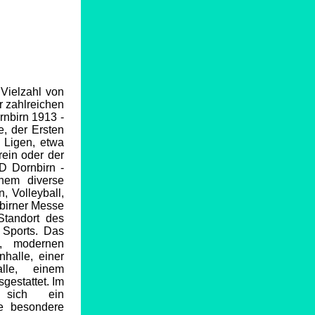
 Vielzahl von
r zahlreichen
rnbirn 1913 -
e, der Ersten
n Ligen, etwa
rein oder der
D Dornbirn -
chem diverse
 Volleyball,
nbirner Messe
Standort des
r Sports. Das
e, modernen
nhalle, einer
lle, einem
gestattet. Im
 sich ein
ne besondere