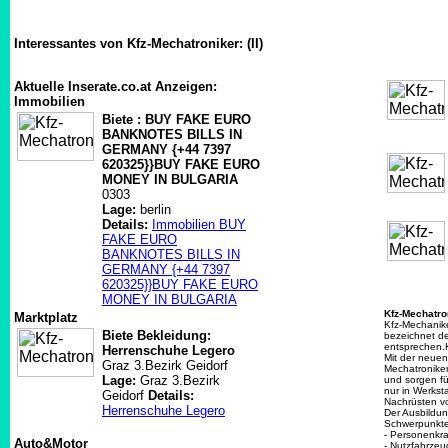
Interessantes von Kfz-Mechatroniker: (II)
Aktuelle Inserate.co.at Anzeigen:
Immobilien
Biete : BUY FAKE EURO
BANKNOTES BILLS IN
GERMANY {+44 7397
620325}}BUY FAKE EURO
MONEY IN BULGARIA
0303
Lage:
berlin
Details:
Immobilien BUY
FAKE EURO
BANKNOTES BILLS IN
GERMANY {+44 7397
620325}}BUY FAKE EURO
MONEY IN BULGARIA
Kfz-Mechatro
Marktplatz
Kfz-Mechanike
Biete Bekleidung:
bezeichnet d
entsprechen.K
Herrenschuhe Legero
Mit der neuen
Graz 3.Bezirk Geidorf
Mechatroniker
Lage:
Graz 3.Bezirk
und sorgen fü
nur in Werks
Geidorf
Details:
Nachrüsten v
Herrenschuhe Legero
Der Ausbildung
Schwerpunkte
- Personenkr
Auto&Motor
- Nutzfahrzeu