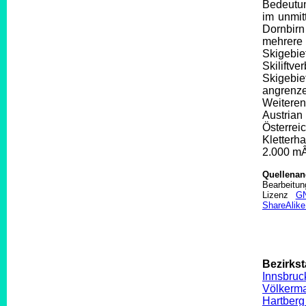
Bedeutun
im unmit
Dornbirn
mehrere 
Skigebi
Skiliftv
Skigebie
angrenz
Weiteren
Austrian
Österrei
Kletterha
2.000 mÂ²
Quellena
Bearbeitu
Lizenz
GN
ShareAlike
Bezirkst
Innsbruc
Völkerma
Hartberg