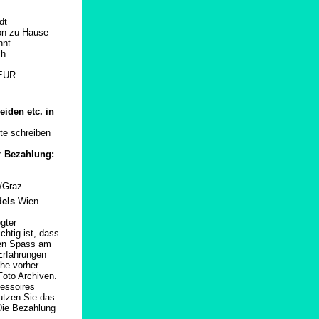
dt
von zu Hause
nt.
ch
 EUR
iden etc. in
te schreiben
z
Bezahlung:
l/Graz
dels
Wien
gter
htig ist, dass
llen Spass am
Erfahrungen
che vorher
Foto Archiven.
cessoires
nutzen Sie das
 Die Bezahlung