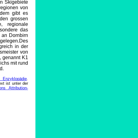
n Skigebiete
iregionen von
rdem gibt es
 den grossen
e, regionale
besondere das
t an Dornbirn
gelegen.Des
greich in der
smeister von
e, genannt K1
eichs mit rund
d.
a Enzyklopädie
.
xt ist unter der
s Attribution-