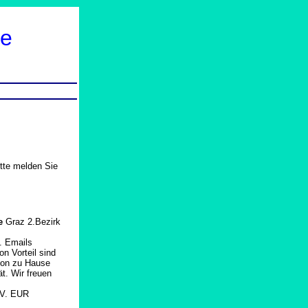
te
itte melden Sie
ce
Graz 2.Bezirk
B. Emails
n Vorteil sind
 von zu Hause
t. Wir freuen
V. EUR