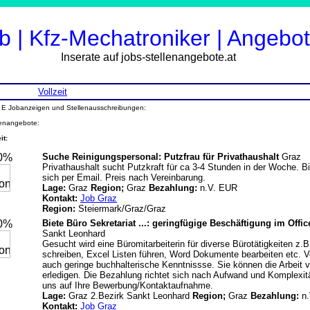
b | Kfz-Mechatroniker | Angebo
Inserate auf jobs-stellenangebote.at
Vollzeit
L E Jobanzeigen und Stellenausschreibungen:
lenangebote:
it:
20%
Suche Reinigungspersonal: Putzfrau für Privathaushalt
Graz
Privathaushalt sucht Putzkraft für ca 3-4 Stunden in der Woche. B
sich per Email. Preis nach Vereinbarung.
Lage:
Graz
Region;
Graz
Bezahlung:
n.V. EUR
Kontakt:
Job Graz
Region:
Steiermark/Graz/Graz
20%
Biete Büro Sekretariat ...: geringfügige Beschäftigung im Offi
Sankt Leonhard
Gesucht wird eine Büromitarbeiterin für diverse Bürotätigkeiten z.
schreiben, Excel Listen führen, Word Dokumente bearbeiten etc. Vo
auch geringe buchhalterische Kenntnissse. Sie können die Arbeit
erledigen. Die Bezahlung richtet sich nach Aufwand und Komplexitä
uns auf Ihre Bewerbung/Kontaktaufnahme.
Lage:
Graz 2.Bezirk Sankt Leonhard
Region;
Graz
Bezahlung:
n.
Kontakt:
Job Graz