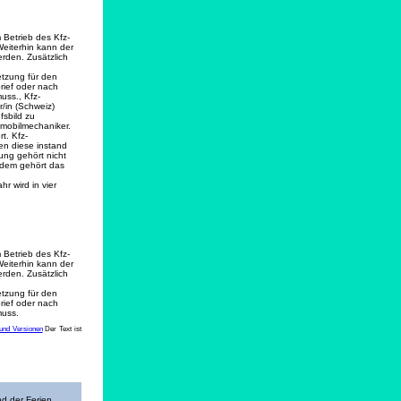
 Betrieb des Kfz-
Weiterhin kann der
erden. Zusätzlich
etzung für den
rief oder nach
uss., Kfz-
/in (Schweiz)
sbild zu
omobilmechaniker.
t. Kfz-
en diese instand
ung gehört nicht
rdem gehört das
r wird in vier
 Betrieb des Kfz-
Weiterhin kann der
erden. Zusätzlich
etzung für den
rief oder nach
muss.
und Versionen
Der Text ist
nd der Ferien