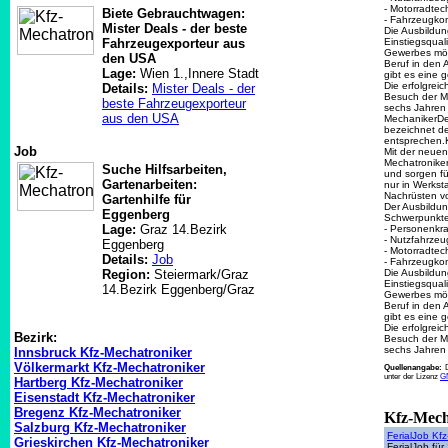
- Motorradtec
Biete Gebrauchtwagen:
- Fahrzeugko
Mister Deals - der beste
Die Ausbildun
Fahrzeugexporteur aus
Einstiegsqual
Gewerbes mögl
den USA
Beruf in den 
Lage:
Wien 1.,Innere Stadt
gibt es eine 
Die erfolgrei
Details:
Mister Deals - der
Besuch der Me
beste Fahrzeugexporteur
sechs Jahren 
aus den USA
MechanikerDer
bezeichnet d
entsprechen.K
Job
Mit der neuen
Mechatroniker
Suche Hilfsarbeiten,
und sorgen fü
Gartenarbeiten:
nur in Werks
Nachrüsten v
Gartenhilfe für
Der Ausbildung
Eggenberg
Schwerpunkte
Lage:
Graz 14.Bezirk
- Personenkr
- Nutzfahrzeu
Eggenberg
- Motorradtec
Details:
Job
- Fahrzeugko
Region:
Steiermark/Graz
Die Ausbildun
Einstiegsqual
14.Bezirk Eggenberg/Graz
Gewerbes mögl
Beruf in den 
gibt es eine 
Die erfolgrei
Bezirk:
Besuch der Me
sechs Jahren 
Innsbruck Kfz-Mechatroniker
Völkermarkt Kfz-Mechatroniker
Quellenangabe:
unter der Lizenz
GN
Hartberg Kfz-Mechatroniker
Eisenstadt Kfz-Mechatroniker
Bregenz Kfz-Mechatroniker
Kfz-Mech
Salzburg Kfz-Mechatroniker
FerialJob Kf
Grieskirchen Kfz-Mechatroniker
FerialJob für