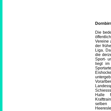
Dornbirn
Die bede
öffentli
Vereine 
der früh
Liga. Da
die derz
Sport- u
liegt i
Sportart
Eishocke
untergeb
Vorarlbe
Landess
Schiesss
Halle 
Krafttra
selben
Heeresl