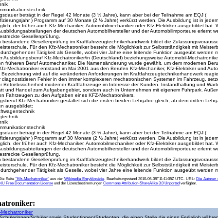
hnik
mmunikationstechnik
gsdauer beträgt in der Regel 42 Monate (3 ½ Jahre), kann aber bei der Teilnahme am EQJ (
ifizierungsjahr ) Programm auf 30 Monate (2 ½ Jahre) verkürzt werden. Die Ausbildung ist in jedem
ich, der früher auch Kfz-Mechaniker, Automobilmechaniker oder Kfz-Elektriker ausgebildet hat. 
Ausbildungsabteilungen der deutschen Automobilhersteller und der Automobilimporteure erlernt w
gestreckte Gesellenprüfung.
ch bestandene Gesellenprüfung im Kraftfahrzeugtechnikerhandwerk bildet die Zulassungsvorauss
isterschule. Für den Kfz-Mechatroniker besteht die Möglichkeit zur Selbstständigkeit mit Meisterb
durchgehender Tätigkeit als Geselle, wobei vier Jahre eine leitende Funktion ausgeübt werden m
 Ausbildungsberuf Kfz-Mechatroniker/in (Deutschland) beziehungsweise Automobil-Mechatroniker
en früheren Beruf Automechaniker. Die Namensänderung wurde gewählt, um dem modernen Beruf
fz-Mechatroniker entstand im Mai 2001 aus den Berufen Kfz-Mechaniker, Kfz-Elektriker und Aut
 Bezeichnung wird auf die veränderten Anforderungen im Kraftfahrzeugtechnikerhandwerk reagier
 diagnostizieren Fehler in den immer komplexeren mechatronischen Systemen im Fahrzeug, setz
r Betriebssicherheit moderner Kraftfahrzeuge im Interesse der Kunden. Instandhaltung und Wart
tatt und Handel zum Aufgabengebiet, sondern auch in Unternehmen mit eigenem Fuhrpark. Auße
on Fahrzeugen zu den Aufgaben eines KFZ-Mechatronikers.
sberuf Kfz-Mechatroniker gestaltet sich die ersten beiden Lehrjahre gleich, ab dem dritten Lehrjah
n ausgebildet:
aftwagentechnik
gtechnik
hnik
mmunikationstechnik
gsdauer beträgt in der Regel 42 Monate (3 ½ Jahre), kann aber bei der Teilnahme am EQJ (
ifizierungsjahr ) Programm auf 30 Monate (2 ½ Jahre) verkürzt werden. Die Ausbildung ist in jedem
ich, der früher auch Kfz-Mechaniker, Automobilmechaniker oder Kfz-Elektriker ausgebildet hat. 
Ausbildungsabteilungen der deutschen Automobilhersteller und der Automobilimporteure erlernt w
gestreckte Gesellenprüfung.
ch bestandene Gesellenprüfung im Kraftfahrzeugtechnikerhandwerk bildet die Zulassungsvorauss
isterschule. Für den Kfz-Mechatroniker besteht die Möglichkeit zur Selbstständigkeit mit Meisterb
durchgehender Tätigkeit als Geselle, wobei vier Jahre eine leitende Funktion ausgeübt werden 
Die Seite
"Kfz-Mechatroniker"
aus der
Wikipedia Enzyklopädie
. Bearbeitungsstand 2010-06-08T11:11:05Z UTC. URL:
Die Autoren 
U Free Documentation License
und der Lizenzbestimmungen
Commons Attribution-ShareAlike 3.0 Unported
verfügbar.
atroniker:
z-Mechatroniker
 Schülerinnen/Schüler sowie Studentinnen/Studenten, die einen Stelle die einen Ferlialjob währe