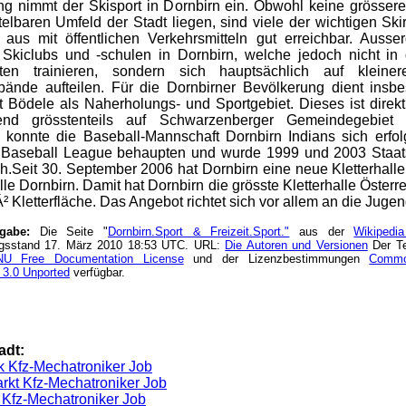
g nimmt der Skisport in Dornbirn ein. Obwohl keine grössere
telbaren Umfeld der Stadt liegen, sind viele der wichtigen Sk
 aus mit öffentlichen Verkehrsmitteln gut erreichbar. Ausse
Skiclubs und -schulen in Dornbirn, welche jedoch nicht in
eten trainieren, sondern sich hauptsächlich auf kleiner
erbände aufteilen. Für die Dornbirner Bevölkerung dient ins
t Bödele als Naherholungs- und Sportgebiet. Dieses ist direk
end grösstenteils auf Schwarzenberger Gemeindegebiet 
 konnte die Baseball-Mannschaft Dornbirn Indians sich erfol
 Baseball League behaupten und wurde 1999 und 2003 Staat
ch.Seit 30. September 2006 hat Dornbirn eine neue Kletterhall
lle Dornbirn. Damit hat Dornbirn die grösste Kletterhalle Österr
 Kletterfläche. Das Angebot richtet sich vor allem an die Jugen
ngabe:
Die Seite "
Dornbirn.Sport & Freizeit.Sport."
aus der
Wikipedi
ngsstand 17. März 2010 18:53 UTC. URL:
Die Autoren und Versionen
Der Te
U Free Documentation License
und der Lizenzbestimmungen
Common
 3.0 Unported
verfügbar.
adt:
k Kfz-Mechatroniker Job
rkt Kfz-Mechatroniker Job
 Kfz-Mechatroniker Job