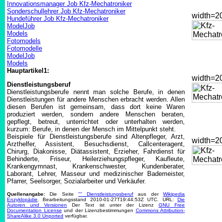
Innovationsmanager Job Kfz-Mechatroniker
Sonderschullehrer Job Kfz-Mechatroniker
width=
Hundeführer Job Kfz-Mechatroniker
ModelJob
Models
Fotomodels
Fotomodelle
ModelJob
Models
Hauptartikel1:
width=
Dienstleistungsberuf
Dienstleistungsberufe nennt man solche Berufe, in denen
Dienstleistungen für andere Menschen erbracht werden. Allen
diesen Berufen ist gemeinsam, dass dort keine Waren
produziert werden, sondern andere Menschen beraten,
gepflegt, betreut, unterrichtet oder unterhalten werden,
kurzum: Berufe, in denen der Mensch im Mittelpunkt steht.
Beispiele für Dienstleistungsberufe sind Altenpfleger, Arzt,
width=
Arzthelfer, Assistent, Besuchsdienst, Callcenteragent,
Chirurg, Diakonisse, Diätassistent, Erzieher, Fahrdienst für
Behinderte, Friseur, Heilerziehungspfleger, Kaufleute,
Krankengymnast, Krankenschwester, Kundenberater,
Laborant, Lehrer, Masseur und medizinischer Bademeister,
Pfarrer, Seelsorger, Sozialarbeiter und Verkäufer.
Quellenangabe:
Die Seite
"" Dienstleistungsberuf
aus der
Wikipedia
Enzyklopädie
. Bearbeitungsstand 2010-01-27T19:44:53Z UTC. URL:
Die
Autoren und Versionen
Der Text ist unter der Lizenz
GNU Free
Documentation License
und der Lizenzbestimmungen
Commons Attribution-
ShareAlike 3.0 Unported
verfügbar.