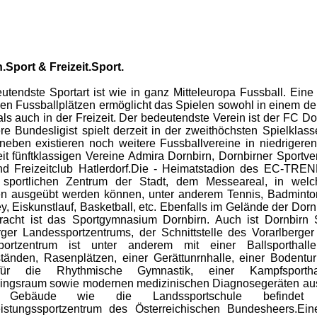
.Sport & Freizeit.Sport.
utendste Sportart ist wie in ganz Mitteleuropa Fussball. Eine
chen Fussballplätzen ermöglicht das Spielen sowohl in einem de
als auch in der Freizeit. Der bedeutendste Verein ist der FC Do
ere Bundesligist spielt derzeit in der zweithöchsten Spielklass
neben existieren noch weitere Fussballvereine in niedrigere
eit fünftklassigen Vereine Admira Dornbirn, Dornbirner Sportve
nd Freizeitclub Hatlerdorf.Die - Heimatstadion des EC-TREN
m sportlichen Zentrum der Stadt, dem Messeareal, in wel
en ausgeübt werden können, unter anderem Tennis, Badminton,
y, Eiskunstlauf, Basketball, etc. Ebenfalls im Gelände der Dor
racht ist das Sportgymnasium Dornbirn. Auch ist Dornbirn 
rger Landessportzentrums, der Schnittstelle des Vorarlberge
portzentrum ist unter anderem mit einer Ballsporthall
tänden, Rasenplätzen, einer Gerättunrnhalle, einer Bodentur
für die Rhythmische Gymnastik, einer Kampfsportha
iningsraum sowie modernen medizinischen Diagnosegeräten aus
 Gebäude wie die Landssportschule befindet
eistungssportzentrum des Österreichischen Bundesheers.Ei