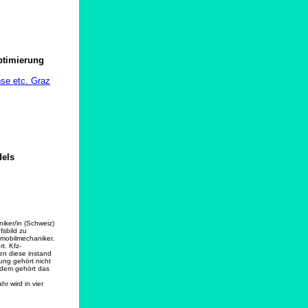
ptimierung
se etc. Graz
dels
iker/in (Schweiz)
sbild zu
omobilmechaniker.
t. Kfz-
en diese instand
ung gehört nicht
rdem gehört das
r wird in vier