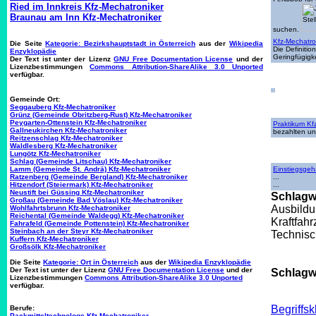
Ried im Innkreis Kfz-Mechatroniker
Braunau am Inn Kfz-Mechatroniker
suchen.
Kfz-Mechatro
Die Seite
Kategorie: Bezirkshauptstadt in Österreich
aus der
Wikipedia
Die Definiti
Enzyklopädie
Geringfügigk
Der Text ist unter der Lizenz
GNU Free Documentation License
und der
Lizenzbestimmungen
Commons Attribution-ShareAlike 3.0 Unported
verfügbar.
Gemeinde Ort:
Seggauberg Kfz-Mechatroniker
Grünz (Gemeinde Obritzberg-Rust) Kfz-Mechatroniker
Peygarten-Ottenstein Kfz-Mechatroniker
Praktikum Kf
Gallneukirchen Kfz-Mechatroniker
bezahlten un
Reitzenschlag Kfz-Mechatroniker
Waldlesberg Kfz-Mechatroniker
Lungötz Kfz-Mechatroniker
Schlag (Gemeinde Litschau) Kfz-Mechatroniker
Lamm (Gemeinde St. Andrä) Kfz-Mechatroniker
Einstiegsgeh
Ratzenberg (Gemeinde Bergland) Kfz-Mechatroniker
...
Hitzendorf (Steiermark) Kfz-Mechatroniker
...
Neustift bei Güssing Kfz-Mechatroniker
Schlagw
Großau (Gemeinde Bad Vöslau) Kfz-Mechatroniker
Ausbildu
Wohlfahrtsbrunn Kfz-Mechatroniker
Reichental (Gemeinde Waldegg) Kfz-Mechatroniker
Kraftfah
Fahrafeld (Gemeinde Pottenstein) Kfz-Mechatroniker
Steinbach an der Steyr Kfz-Mechatroniker
Technisc
Kuffern Kfz-Mechatroniker
Großsölk Kfz-Mechatroniker
Die Seite
Kategorie: Ort in Österreich
aus der
Wikipedia Enzyklopädie
Der Text ist unter der Lizenz
GNU Free Documentation License
und der
Schlagwo
Lizenzbestimmungen
Commons Attribution-ShareAlike 3.0 Unported
verfügbar.
Begriffs
Berufe:
Packmitteltechnologe Kfz-Mechatroniker