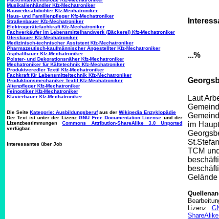
Musikalienhändler Kfz-Mechatroniker
Bauwerksabdichter Kfz-Mechatroniker
Haus- und Familienpfleger Kfz-Mechatroniker
Interess
Straßenbauer Kfz-Mechatroniker
Elektrogerätefachkraft Kfz-Mechatroniker
Fachverkäufer im Lebensmittelhandwerk (Bäckerei) Kfz-Mechatroniker
Gleisbauer Kfz-Mechatroniker
Medizinisch-technischer Assistent Kfz-Mechatroniker
Pharmazeutisch-kaufmännischer Angestellter Kfz-Mechatroniker
Asphaltbauer Kfz-Mechatroniker
...%
Polster- und Dekorationsnäher Kfz-Mechatroniker
Mechatroniker für Kältetechnik Kfz-Mechatroniker
Produktveredler Textil Kfz-Mechatroniker
Fachkraft für Lebensmitteltechnik Kfz-Mechatroniker
Georgsbe
Produktionsmechaniker Textil Kfz-Mechatroniker
Altenpfleger Kfz-Mechatroniker
Feinoptiker Kfz-Mechatroniker
Klavierbauer Kfz-Mechatroniker
Laut Arbe
Gemeind
Die Seite
Kategorie: Ausbildungsberuf
aus der
Wikipedia Enzyklopädie
Gemeinde 
Der Text ist unter der Lizenz
GNU Free Documentation License
und der
Lizenzbestimmungen
Commons Attribution-ShareAlike 3.0 Unported
im Haupt
verfügbar.
Georgsbe
St.Stefan
Interessantes über Job
TCM und 
beschäft
beschäf
Gelände h
Quellena
Bearbeitu
Lizenz
GN
ShareAlike