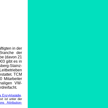
tigten in der
Branche der
ebe (davon 21
03 gibt es in
berg-Stainz-
Leitbetrieben
stattet. TCM
0 Mitarbeiter
emaligen VW-
rdreifacht.
a Enzyklopädie
.
t ist unter der
s Attribution-