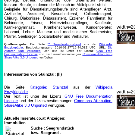
gepflegt, betreut, unterrichtet oder unterhalten werden,
kurzum: Berufe, in denen der Mensch im Mittelpunkt steht.
Beispiele für Dienstleistungsberufe sind Altenpfleger, Arzt,
Arzthelfer, Assistent, Besuchsdienst, Callcenteragent,
Chirurg, Diakonisse, Diätassistent, Erzieher, Fahrdienst für
Behinderte, Friseur, Heilerziehungspfleger, Kaufleute,
width=
Krankengymnast, Krankenschwester, Kundenberater,
Laborant, Lehrer, Masseur und medizinischer Bademeister,
Pfarrer, Seelsorger, Sozialarbeiter und Verkäufer.
Quellenangabe:
Die Seite
"" Dienstleistungsberuf
aus der
Wikipedia
Enzyklopädie
. Bearbeitungsstand 2010-01-27T19:44:53Z UTC. URL:
Die
Autoren und Versionen
Der Text ist unter der Lizenz
GNU Free
Documentation License
und der Lizenzbestimmungen
Commons Attribution-
ShareAlike 3.0 Unported
verfügbar.
Interessantes von Stainztal: (II)
Die Seite
Kategorie: Stainztal
aus der
Wikipedia
width=
Enzyklopädie
Der Text ist unter der Lizenz
GNU Free Documentation
License
und der Lizenzbestimmungen
Commons Attribution-
ShareAlike 3.0 Unported
verfügbar.
Aktuelle Inserate.co.at Anzeigen:
Immobilien
Suche : Seegrundstück
bzw. Seegrund -