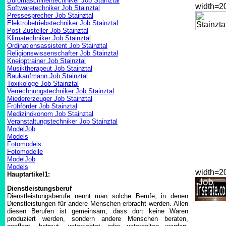
Büromaschinentechniker Job Stainztal
width=
Softwaretechniker Job Stainztal
Pressesprecher Job Stainztal
Elektrobetriebstechniker Job Stainztal
Post Zusteller Job Stainztal
Klimatechniker Job Stainztal
Ordinationsassistent Job Stainztal
Religionswissenschafter Job Stainztal
Kneipptrainer Job Stainztal
Musiktherapeut Job Stainztal
Baukaufmann Job Stainztal
Toxikologe Job Stainztal
Verrechnungstechniker Job Stainztal
Miedererzeuger Job Stainztal
Frühförder Job Stainztal
Medizinökonom Job Stainztal
Veranstaltungstechniker Job Stainztal
ModelJob
Models
Fotomodels
Fotomodelle
ModelJob
Models
width=
Hauptartikel1:
Dienstleistungsberuf
Dienstleistungsberufe nennt man solche Berufe, in denen
Dienstleistungen für andere Menschen erbracht werden. Allen
diesen Berufen ist gemeinsam, dass dort keine Waren
produziert werden, sondern andere Menschen beraten,