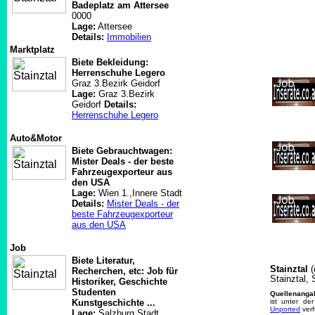
Badeplatz am Attersee
0000
Lage:
Attersee
Details:
Immobilien
Marktplatz
Biete Bekleidung:
Herrenschuhe Legero
Graz 3.Bezirk Geidorf
Lage:
Graz 3.Bezirk
Geidorf
Details:
Herrenschuhe Legero
Auto&Motor
Biete Gebrauchtwagen:
Mister Deals - der beste
Fahrzeugexporteur aus
den USA
Lage:
Wien 1.,Innere Stadt
Details:
Mister Deals - der
beste Fahrzeugexporteur
aus den USA
Job
Biete Literatur,
Stainztal
(
Recherchen, etc: Job für
Stainztal, 
Historiker, Geschichte
Studenten
Quellenanga
Kunstgeschichte ...
ist unter de
Unported
verf
Lage:
Salzburg Stadt