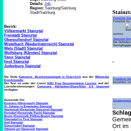
Details:
Job
Region:
Salzburg/Salzburg
Stainzt
Stadt/Salzburg
FerialJob Sta
FerialJob für
Bezirk:
Völkermarkt Stainztal
suchen.
Freistadt Stainztal
Stainztal Ge
Oberpullendorf Stainztal
Die Definiti
Mistelbach (Niederösterreich) Stainztal
Geringfügigk
Wels (Stadt) Stainztal
Wolfsberg (Kärnten) Stainztal
Steyr Stainztal
Imst Stainztal
Judenburg Stainztal
Die Seite
Kategorie: Bezirkshauptstadt in Österreich
aus der
Wikipedia
Praktikum Sta
Enzyklopädie
bezahlten un
Der Text ist unter der Lizenz
GNU Free Documentation License
und der
Lizenzbestimmungen
Commons Attribution-ShareAlike 3.0 Unported
verfügbar.
Gemeinde Ort:
Einstiegsgeha
Eisenerz (Steiermark) Stainztal
...
St. Johann in Engstetten Stainztal
...
Hochstraß (Gemeinde Stössing) Stainztal
Schlag
Perndorf (Gemeinde Puch) Stainztal
Brunn (Gemeinde Pölfing-Brunn) Stainztal
Gemein
Oberndorf in Tirol Stainztal
Anif Stainztal
Ort im
Günselsdorf Stainztal
Ottnang am Hausruck Stainztal