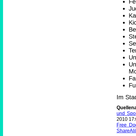
Fe
Ju
Ka
Ki
Be
St
Se
Te
Un
Un
Mo
Fa
Fu
Im Stad
Quellen
und Spor
2010 17
Free Do
ShareAli