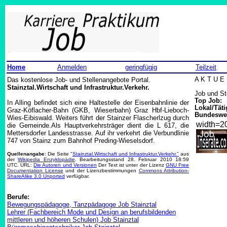
Home
Anmelden
geringfügig
Teilzeit
Das kostenlose Job- und Stellenangebote Portal.
A K T U E 
Stainztal.Wirtschaft und Infrastruktur.Verkehr.
Job und St
Top Job:
In Alling befindet sich eine Haltestelle der Eisenbahnlinie der
Lokal/Täti
Graz-Köflacher-Bahn (GKB, Wieserbahn) Graz Hbf-Lieboch-
Bundeswei
Wies-Eibiswald. Weiters führt der Stainzer Flascherlzug durch
width=
die Gemeinde.Als Hauptverkehrsträger dient die L 617, die
Mettersdorfer Landesstrasse. Auf ihr verkehrt die Verbundlinie
747 von Stainz zum Bahnhof Preding-Wieselsdorf.
Quellenangabe:
Die Seite "
Stainztal.Wirtschaft und Infrastruktur.Verkehr."
aus
der
Wikipedia Enzyklopädie
. Bearbeitungsstand 28. Februar 2010 18:59
UTC. URL:
Die Autoren und Versionen
Der Text ist unter der Lizenz
GNU Free
Documentation License
und der Lizenzbestimmungen
Commons Attribution-
ShareAlike 3.0 Unported
verfügbar.
Berufe:
Bewegungspädagoge, Tanzpädagoge Job Stainztal
Lehrer (Fachbereich Mode und Design an berufsbildenden
mittleren und höheren Schulen) Job Stainztal