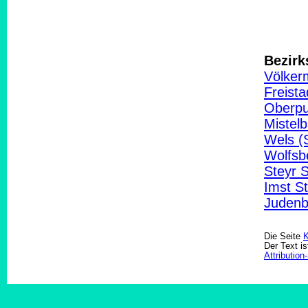
Bezirk
Völkerm
Freista
Oberpul
Mistelb
Wels (S
Wolfsbe
Steyr S
Imst St
Judenb
Die Seite
K
Der Text is
Attributio