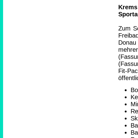
Krems 
Sporta
Zum Sc
Freibad
Donau 
mehrer
(Fass
(Fassu
Fit-Pa
öffent
Bo
Ke
Mi
Re
Sk
Ba
Ba