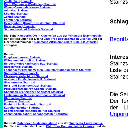
Stainzt
Zaußenberg Stainztal
Puch (Gemeinde Waidhofen) Stainztal
Wimm (Gemeinde Naarn) Stainztal
Aderklaa Stainztal
Kliening Stainztal
Zelting Stainztal
Forstlehen Stainztal
Schlag
Georgenberg (Göpfritz an der Wild) Stainztal
Unterpichling Stainztal
St. Leonhard bei Freistadt Stainztal
Die Seite
Kategorie: Ort in Österreich
aus der
Wikipedia Enzyklopädie
Begriff
Der Text ist unter der Lizenz
GNU Free Documentation License
und der
Lizenzbestimmungen
Commons Attribution-ShareAlike 3.0 Unported
verfügbar.
Berufe:
Intere
Flugdienstberater Stainztal
IT-Systemelektroniker Stainztal
Stainzt
Reiseverkehrskaufmann/-frau Stainztal
Hufschmied Stainztal
Liste d
Fachangestellter für Medien- und Informationsdienste Stainztal
Spezialtiefbauer Stainztal
Stainzb
Elektrogerätefachkraft Stainztal
Assistent für Medientechnik Stainztal
Glasveredler Stainztal
Holz- und Bautenschützer Stainztal
Produktionsfachkraft Chemie Stainztal
Chemisch-Technischer Assistent Stainztal
Die Se
Fachmann für Systemgastronomie Stainztal
Uhrmacher Stainztal
Der Tex
Zimmerer Stainztal
Fachkraft im Fahrbetrieb Stainztal
der L
Kabeljungwerker Stainztal
Rechtsanwaltsfachangestellter Stainztal
Unport
Zahnmedizinischer Fachangestellter Stainztal
Die Seite
Kategorie: Ausbildungsberuf
aus der
Wikipedia Enzyklopädie
Der Text ist unter der Lizenz
GNU Free Documentation License
und der